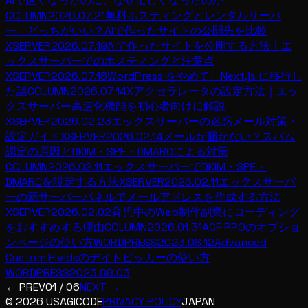
AIで速くなったのに、なぜ忙しくなったのか
COLUMN
2026.07.21
無料ホスティングとレンタルサーバ
ー、どっちがいい？AIで作ったサイトの公開先を比較
XSERVER
2026.07.19
AIで作ったサイトを公開する方法｜エ
ックスサーバーでのホスティングと注意点
XSERVER
2026.07.18
WordPress をやめて、Next.js に移行し
た話
COLUMN
2026.07.14
Xアクセラレータの設定方法｜エッ
クスサーバー高速化機能を初心者向けに解説
XSERVER
2026.02.23
エックスサーバーの迷惑メール対策・
設定ガイド
XSERVER
2026.02.14
メールが届かない？スパム
認定の原因とDKIM・SPF・DMARCによる対策
COLUMN
2026.02.11
エックスサーバーでDKIM・SPF・
DMARCを設定する方法
XSERVER
2026.02.11
エックスサーバ
ーの新サーバーパネルでメールアドレスを作成する方法
XSERVER
2026.02.02
育児中のWeb制作副業にコーディング
をおすすめする理由
COLUMN
2026.01.31
ACF PROのオプショ
ンページの使い方
WORDPRESS
2023.08.12
Advanced
Custom Fieldsのデイトピッカーの使い方
WORDPRESS
2023.08.03
← PREV
01
/
06
NEXT →
© 2026 USAGICODE
PRIVACY POLICY
JAPAN