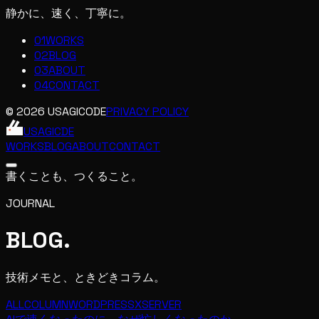
静かに、速く、丁寧に。
01
WORKS
02
BLOG
03
ABOUT
04
CONTACT
© 2026 USAGICODE
PRIVACY POLICY
USAGIC
DE
WORKS
BLOG
ABOUT
CONTACT
書くことも、つくること。
JOURNAL
BLOG
.
技術メモと、ときどきコラム。
ALL
COLUMN
WORDPRESS
XSERVER