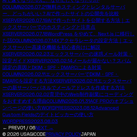
AIで速くなったのに、なぜ忙しくなったのか
COLUMN
2026.07.21
無料ホスティングとレンタルサーバ
ー、どっちがいい？AIで作ったサイトの公開先を比較
XSERVER
2026.07.19
AIで作ったサイトを公開する方法｜エ
ックスサーバーでのホスティングと注意点
XSERVER
2026.07.18
WordPress をやめて、Next.js に移行し
た話
COLUMN
2026.07.14
Xアクセラレータの設定方法｜エッ
クスサーバー高速化機能を初心者向けに解説
XSERVER
2026.02.23
エックスサーバーの迷惑メール対策・
設定ガイド
XSERVER
2026.02.14
メールが届かない？スパム
認定の原因とDKIM・SPF・DMARCによる対策
COLUMN
2026.02.11
エックスサーバーでDKIM・SPF・
DMARCを設定する方法
XSERVER
2026.02.11
エックスサーバ
ーの新サーバーパネルでメールアドレスを作成する方法
XSERVER
2026.02.02
育児中のWeb制作副業にコーディング
をおすすめする理由
COLUMN
2026.01.31
ACF PROのオプショ
ンページの使い方
WORDPRESS
2023.08.12
Advanced
Custom Fieldsのデイトピッカーの使い方
WORDPRESS
2023.08.03
← PREV
01
/
06
NEXT →
© 2026 USAGICODE
PRIVACY POLICY
JAPAN