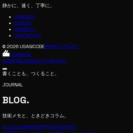
静かに、速く、丁寧に。
01
WORKS
02
BLOG
03
ABOUT
04
CONTACT
© 2026 USAGICODE
PRIVACY POLICY
USAGIC
DE
WORKS
BLOG
ABOUT
CONTACT
書くことも、つくること。
JOURNAL
BLOG
.
技術メモと、ときどきコラム。
ALL
COLUMN
WORDPRESS
XSERVER