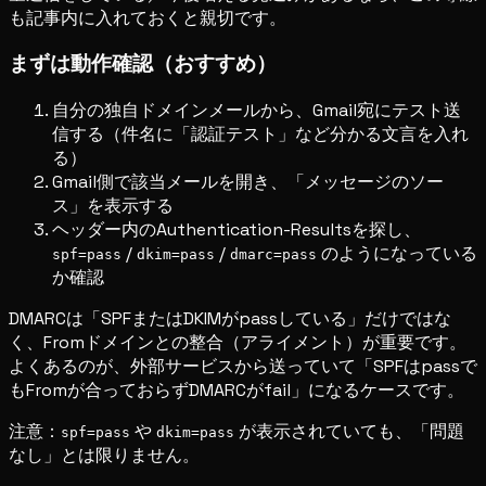
も記事内に入れておくと親切です。
まずは動作確認（おすすめ）
自分の独自ドメインメールから、Gmail宛にテスト送
信する（件名に「認証テスト」など分かる文言を入れ
る）
Gmail側で該当メールを開き、「メッセージのソー
ス」を表示する
ヘッダー内のAuthentication-Resultsを探し、
/
/
のようになっている
spf=pass
dkim=pass
dmarc=pass
か確認
DMARCは「SPFまたはDKIMがpassしている」だけではな
く、Fromドメインとの整合（アライメント）が重要です。
よくあるのが、外部サービスから送っていて「SPFはpassで
もFromが合っておらずDMARCがfail」になるケースです。
注意：
や
が表示されていても、「問題
spf=pass
dkim=pass
なし」とは限りません。