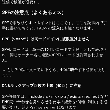
送信で検証が必要）。
SPFの注意点（よくあるミス）
SPFで事故りやすいポイントはここです。ここを記事内で丁
寧に書いておくと、FAQへの流入にも強くなります。
SPF（v=spf1）は同一ドメインに複数置けません
SPFレコードは「単一のTXTレコード文字列」として表現さ
れ、同じオーナー名に複数のSPFレコードは許可されませ
ん。
→ もし2つ以上入っているなら、
1つに統合
する必要があり
ます。
DNSルックアップ回数の上限（10回）に注意
SPF評価では、include / a / mx / ptr / exists / redirect など
DNS問い合わせを発生させる要素の総数を10回に制限する必
要があり、超えると
になります。
permerror