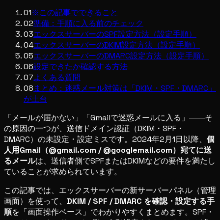
01
※この記事でできること
02
準備：手順に入る前のチェック
03
エックスサーバーのSPF設定方法（設定手順）
04
エックスサーバーのDKIM設定方法（設定手順）
05
エックスサーバーのDMARC設定方法（設定手順）
06
設定できたか確認する方法
07
よくある質問
08
まとめ：迷惑メール対策は「DKIM・SPF・DMARC」
が土台
「メールが届かない」「Gmailで迷惑メールに入る」――そ
の原因の一つが、送信ドメイン認証（DKIM・SPF・
DMARC）の未設定・設定ミスです。2024年2月1日以降、
個
人用Gmail（@gmail.com / @googlemail.com）宛てに送
るメール
は、送信者側でSPFまたはDKIMなどの要件を満たし
ていることが求められています。
この記事では、エックスサーバーの新サーバーパネル（管理
画面）を使って、
DKIM / SPF / DMARC を確認・設定する手
順
を「画面操作ベース」でわかりやすくまとめます。SPF・