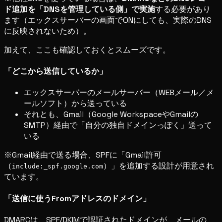
ド追加を「DNSを管理している側」で実施
する必要があり
ます（エックスサーバーの画面でONにしても、実際のDNS
に反映されないため）。
加えて、ここも確認しておくとスムーズです。
「どこから送信しているか」
エックスサーバーのメールサーバー（WEBメール／メ
ールソフト）から送っている
それとも、Gmail（Google WorkspaceやGmailの
SMTP）経由で「自分の独自ドメインっぽく」送って
いる
※Gmail経由で送る場合、SPFに「Gmail許可
（
）」を追加する設計が用意され
include:_spf.google.com
ています。
「送信に使うFromアドレスのドメイン」
DMARCは、SPF/DKIMで認証されたドメインが、メールの