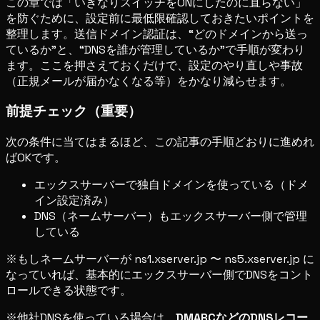
この章では「いきなりスイッチをONにしたのに直らない」
を防ぐために、設定前に最低限確認しておきたいポイントを
整理します。送信ドメイン認証は、“どのドメインから送っ
ているか”と、“DNSを誰が管理しているか”で手順が変わり
ます。ここを押さえておくだけで、設定のやり直しや事故
（正規メールが届かなくなる等）をかなり減らせます。
前提チェック（重要）
次の条件に当てはまるほど、この記事の手順どおりに進めれ
ばOKです。
エックスサーバーで独自ドメインを使っている（ドメ
イン設定済み）
DNS（ネームサーバー）もエックスサーバー側で管理
している
※もしネームサーバーが ns1.xserver.jp 〜 ns5.xserver.jp に
なっていれば、基本的にエックスサーバー側でDNSをコント
ロールできる状態です。
※他社DNSを使っている場合は、
DMARCなどのDNSレコー