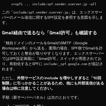
v=spf1 ... include:spf.sender.xserver.jp ~all
この「
」は、エックスサー
include:spf.sender.xserver.jp
バーのメール送信に関するSPF設定を参照する意図を示しま
す。
Gmail経由で送るなら「Gmail許可」も確認する
「独自ドメインのメールをGmailのSMTP（Google
Workspace等）から送る」運用の場合、SPF側でGmailを許
可しておくと整合が取りやすくなります。エックスサーバー
ではSPF設定画面に「Gmail許可」スイッチが用意されてお
り、有効化するとSPFに
が追記さ
include:_spf.google.com
れます。
ただし、
外部サービスの include を増やしすぎると「10回
制限」に引っかかることがあるため、他にも外部送信がある
場合は特に注意してください。
手順（新サーバーパネル）は次のとおりです。