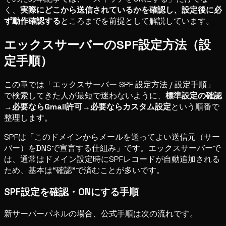
く、
実際にどこから送信されているかを確認し、設定後に必
ず動作確認する
ところまでを前提として解説しています。
エックスサーバーのSPF設定方法（設
定手順）
この章では「エックスサーバー SPF 設定方法 / 設定手順」
で検索してきた人が最短で迷わないように、
標準設定の確認
→必要ならGmail許可→必要ならカスタム設定
という順番で
整理します。
SPFは「このドメインからメールを送ってよい送信元（サー
バー）をDNSで宣言する仕組み」です。エックスサーバーで
は、通常はドメイン設定時にSPFレコードが自動追加される
ため、基本は“確認”で済むことが多いです。
SPF設定を確認・ONにする手順
新サーバーパネルの場合、公式手順は次の流れです。