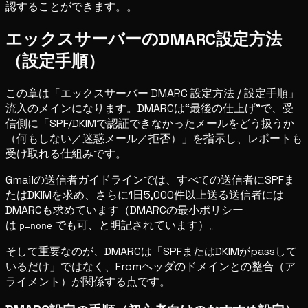
認することができます。。
エックスサーバーのDMARC設定方法
（設定手順）
この章は「エックスサーバー DMARC 設定方法 / 設定手順」
流入のメインになります。DMARCは“最後の仕上げ”で、受
信側に「SPF/DKIMで認証できなかったメールをどう扱うか
（何もしない／迷惑メール／拒否）」を指示し、レポートも
受け取れる仕組みです。
Gmailの送信者ガイドラインでは、すべての送信者にSPFま
たはDKIMを求め、さらに1日5,000件以上送る送信者には
DMARCも求めています（DMARCの最小ポリシー
は
でも可、と明記されています）。
p=none
そして重要なのが、DMARCは「SPFまたはDKIMがpassして
いるだけ」ではなく、Fromヘッダのドメインとの整合（ア
ライメント）が関係する点です。