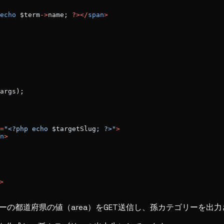
echo
 $term
->
name; 
?></
span
>
args);
=
"<?php echo 
$targetSlug
; ?>"
>
n
>
>
ーの都道府県の値（area）をGET送信し、孫カテゴリーを出