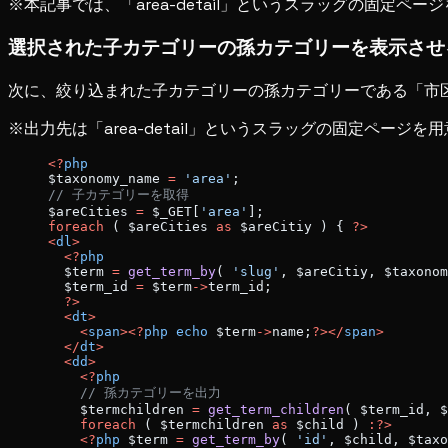
※本記事では、「area-detail」というスラッグの固定
選択された子カテゴリーの孫カテゴリーを表示させ
次に、絞り込まれた子カテゴリーの孫カテゴリーである「市
※出力先は「area-detail」というスラッグの固定ページを
<?
php
$taxonomy_name 
=
 'area'
;
// 子カテゴリーを取得
$areCities 
=
 $_GET[
'area'
];
foreach
 ( $areCities 
as
 $areCitiy ) { 
?>
<
dl
>
  <?
php
  $term 
=
 get_term_by
( 
'slug'
, $areCitiy, $taxonom
  $term_id 
=
 $term
->
term_id;
  ?>
  <
dt
>
    <
span
><?
php
 echo
 $term
->
name;
?></
span
>
  </
dt
>
  <
dd
>
    <?
php
    // 孫カテゴリーを出力
    $termchildren 
=
 get_term_children
( $term_id, $
    foreach
 ( $termchildren 
as
 $child ) 
:?>
    <?
php
 $term 
=
 get_term_by
( 
'id'
, $child, $taxo