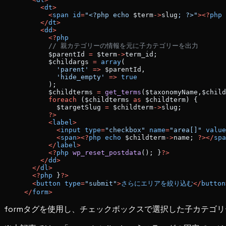
    <
dt
>
      <
span
 id
=
"<?php echo 
$term
->
slug
; ?>"
><?
php
 
    </
dt
>
    <
dd
>
      <?
php
      // 親カテゴリーの情報を元に子カテゴリーを出力
      $parentId 
=
 $term
->
term_id;
      $childargs 
=
 array
(
        'parent'
 =>
 $parentId,
        'hide_empty'
 =>
 true
      );
      $childterms 
=
 get_terms
($taxonomyName,$child
      foreach
 ($childterms 
as
 $childterm) {
        $targetSlug 
=
 $childterm
->
slug;
      ?>
      <
label
>
        <
input
 type
=
"checkbox"
 name
=
"area[]"
 value
        <
span
><?
php
 echo
 $childterm
->
name; 
?></
spa
      </
label
>
      <?
php
 wp_reset_postdata
(); }
?>
    </
dd
>
  </
dl
>
  <?
php
 }
?>
  <
button
 type
=
"submit"
>
さらにエリアを絞り込む
</
button
</
form
>
formタグを使用し、チェックボックスで選択した子カテゴリ