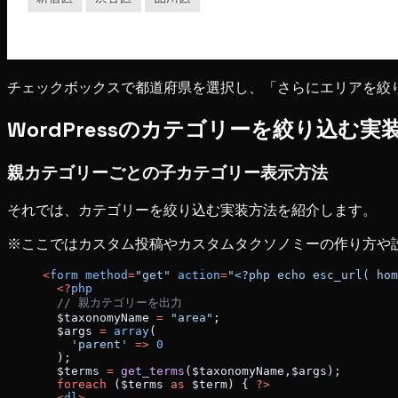
チェックボックスで都道府県を選択し、「さらにエリアを絞
WordPressのカテゴリーを絞り込む実
親カテゴリーごとの子カテゴリー表示方法
それでは、カテゴリーを絞り込む実装方法を紹介します。
※ここではカスタム投稿やカスタムタクソノミーの作り方や
<
form
 method
=
"get"
 action
=
"<?php echo esc_url( hom
  <?
php
  // 親カテゴリーを出力
  $taxonomyName 
=
 "area"
;
  $args 
=
 array
(
    'parent'
 =>
 0
  );
  $terms 
=
 get_terms
($taxonomyName,$args);
  foreach
 ($terms 
as
 $term) { 
?>
  <
dl
>