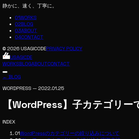
静かに、速く、丁寧に。
01
WORKS
02
BLOG
03
ABOUT
04
CONTACT
© 2026 USAGICODE
PRIVACY POLICY
USAGIC
DE
WORKS
BLOG
ABOUT
CONTACT
← BLOG
WORDPRESS
—
2022.01.25
【WordPress】子カテゴ
INDEX
01
WordPressのカテゴリーの絞り込みについて