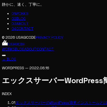
静かに、速く、丁寧に。
01
WORKS
02
BLOG
03
ABOUT
04
CONTACT
© 2026 USAGICODE
PRIVACY POLICY
USAGIC
DE
WORKS
BLOG
ABOUT
CONTACT
← BLOG
WORDPRESS
—
2022.08.16
エックスサーバーWordPre
INDEX
01
エックスサーバーのWordPress簡単インストールと