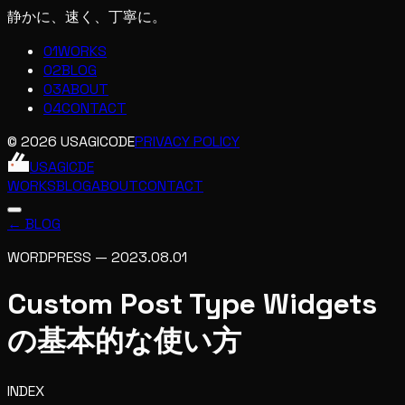
静かに、速く、丁寧に。
01
WORKS
02
BLOG
03
ABOUT
04
CONTACT
© 2026 USAGICODE
PRIVACY POLICY
USAGIC
DE
WORKS
BLOG
ABOUT
CONTACT
← BLOG
WORDPRESS
—
2023.08.01
Custom Post Type Widgets
の基本的な使い方
INDEX